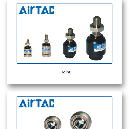
F Joint