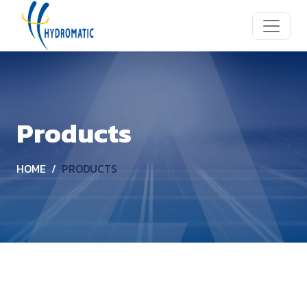
Products
HOME
PRODUCTS