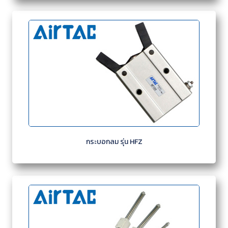
กระบอกลม รุ่น HFZ