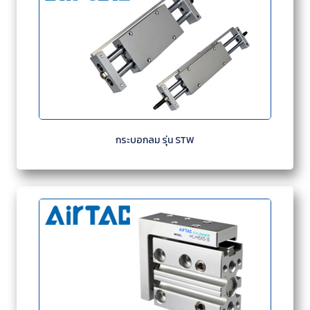
กระบอกลม รุ่น STW