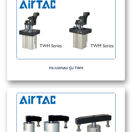
กระบอกลม รุ่น TWH