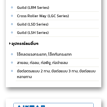
Guild (LRM Series)
Cross Roller Way (LGC Series)
Guild (LSD Series)
Guild (LSH Series)
อุปกรณ์ลมอื่นๆ
โช็คลดแรงกระแทก, โช็คกันกระแทก
สายลม, ท่อลม, ท่อพียู, ท่อจ่ายลม
ข้อต่อตรงแบบ 2 ทาง, ข้อต่อแบบ 3 ทาง, ข้อต่อแบบ
หลายทาง