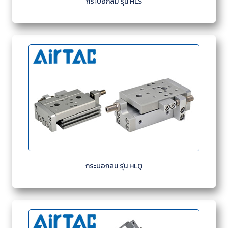
กระบอกลม รุ่น HLS
กระบอกลม รุ่น HLQ