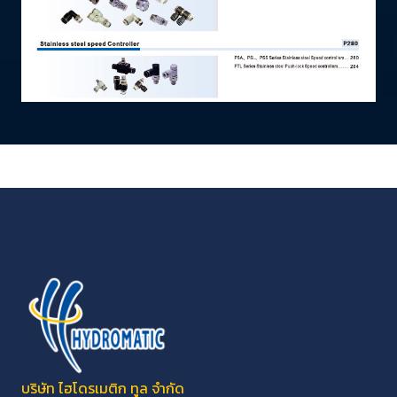
บริษัท ไฮโดรเมติก ทูล จำกัด