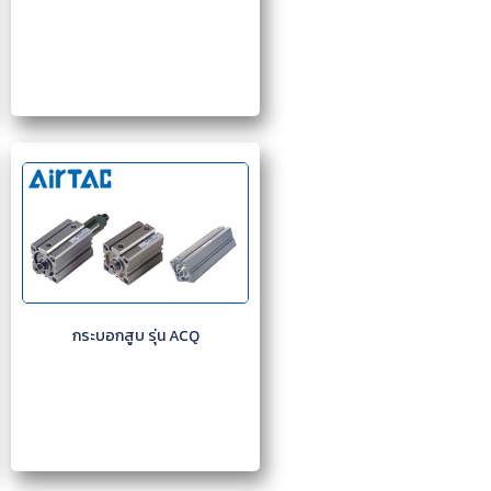
กระบอกสูบ รุ่น ACQ