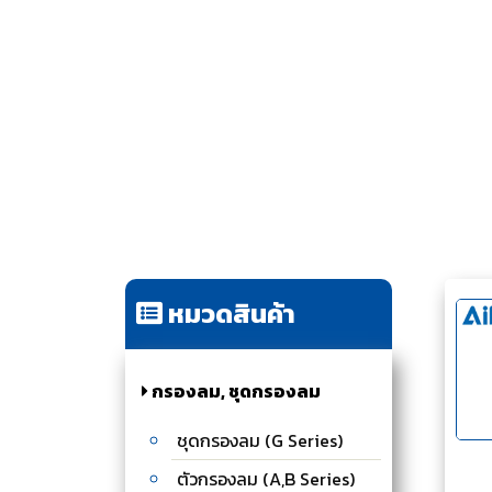
หมวดสินค้า
กรองลม, ชุดกรองลม
ชุดกรองลม (G Series)
ตัวกรองลม (A,B Series)