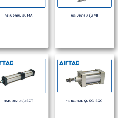
กระบอกลม รุ่น MA
กระบอกลม รุ่น PB
กระบอกลม รุ่น SCT
กระบอกลม รุ่น SG, SGC