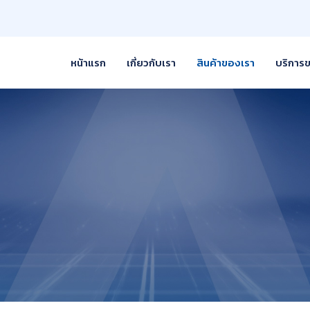
หน้าแรก
เกี่ยวกับเรา
สินค้าของเรา
บริการ