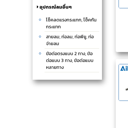
อุปกรณ์ลมอื่นๆ
โช็คลดแรงกระแทก, โช็คกัน
กระแทก
สายลม, ท่อลม, ท่อพียู, ท่อ
จ่ายลม
ข้อต่อตรงแบบ 2 ทาง, ข้อ
ต่อแบบ 3 ทาง, ข้อต่อแบบ
หลายทาง