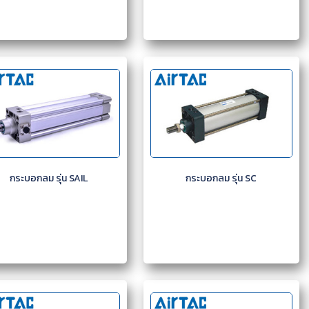
กระบอกลม รุ่น SAIL
กระบอกลม รุ่น SC