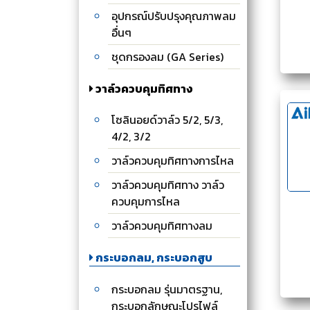
อุปกรณ์ปรับปรุงคุณภาพลม
อื่นๆ
ชุดกรองลม (GA Series)
วาล์วควบคุมทิศทาง
โซลินอยด์วาล์ว 5/2, 5/3,
4/2, 3/2
วาล์วควบคุมทิศทางการไหล
วาล์วควบคุมทิศทาง วาล์ว
ควบคุมการไหล
วาล์วควบคุมทิศทางลม
กระบอกลม, กระบอกสูบ
กระบอกลม รุ่นมาตรฐาน,
กระบอกลักษณะโปรไฟล์