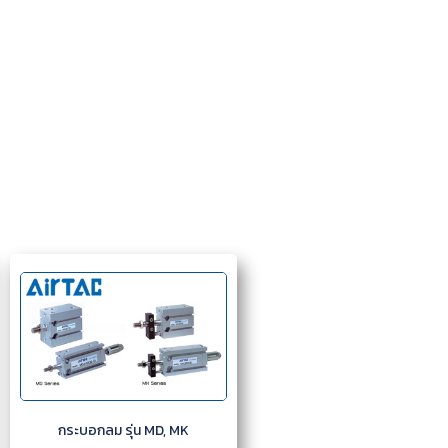
กระบอกลม รุ่น MD, MK