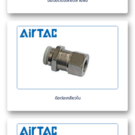
ข้อต่อตรงเสียบสายลม
ข้อต่อเกลียวใน