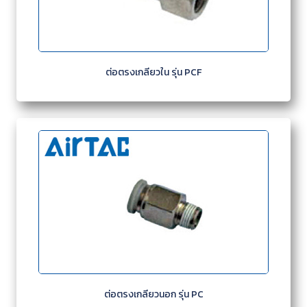
ต่อตรงเกลียวใน รุ่น PCF
ต่อตรงเกลียวนอก รุ่น PC