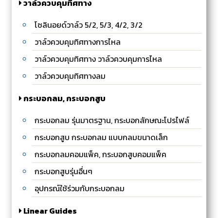
วาล์วควบคุมทิศทาง
โซลินอยด์วาล์ว 5/2, 5/3, 4/2, 3/2
วาล์วควบคุมทิศทางการไหล
วาล์วควบคุมทิศทาง วาล์วควบคุมการไหล
วาล์วควบคุมทิศทางลม
กระบอกลม, กระบอกสูบ
กระบอกลม รุ่นมาตรฐาน, กระบอกลักษณะโปรไฟล์
กระบอกสูบ กระบอกลม แบบกลมขนาดเล็ก
กระบอกลมคอมแพ็ค, กระบอกสูบคอมแพ็ค
กระบอกสูบรุ่นอื่นๆ
อุปกรณ์ใช้ร่วมกับกระบอกลม
Linear Guides