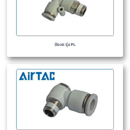
ข้องอ รุ่น PL