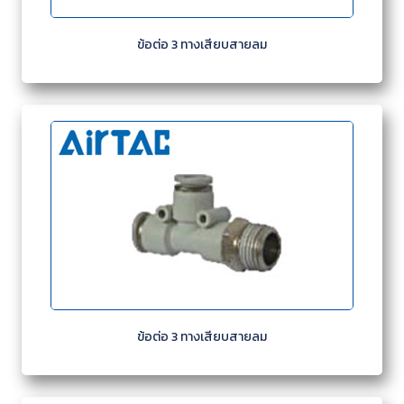
ข้อต่อ 3 ทางเสียบสายลม
ข้อต่อ 3 ทางเสียบสายลม