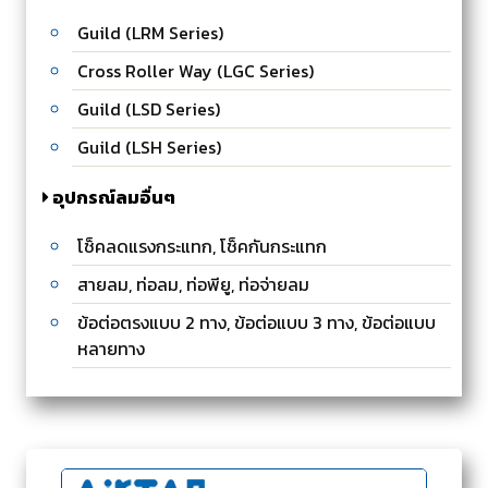
Guild (LRM Series)
Cross Roller Way (LGC Series)
Guild (LSD Series)
Guild (LSH Series)
อุปกรณ์ลมอื่นๆ
โช็คลดแรงกระแทก, โช็คกันกระแทก
สายลม, ท่อลม, ท่อพียู, ท่อจ่ายลม
ข้อต่อตรงแบบ 2 ทาง, ข้อต่อแบบ 3 ทาง, ข้อต่อแบบ
หลายทาง