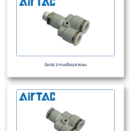
ข้อต่อ 3 ทางเสียบสายลม