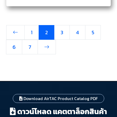
1
2
3
4
5
6
7
Download AirTAC Product Catalog PDF
ดาวน์โหลด แคตตาล็อกสินค้า